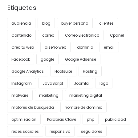
Etiquetas
audiencia
blog
buyer persona
clientes
Contenido
correo
Correo Electrónico
Cpanel
Crea tu web
diseño web
dominio
email
Facebook
google
Google Adsense
Google Analytics
Hootsuite
Hosting
Instagram
JavaScript
Joomla
logo
malware
marketing
marketing digital
motores de búsqueda
nombre de dominio
optimización
Palabras Clave
php
publicidad
redes sociales
responsivo
seguidores