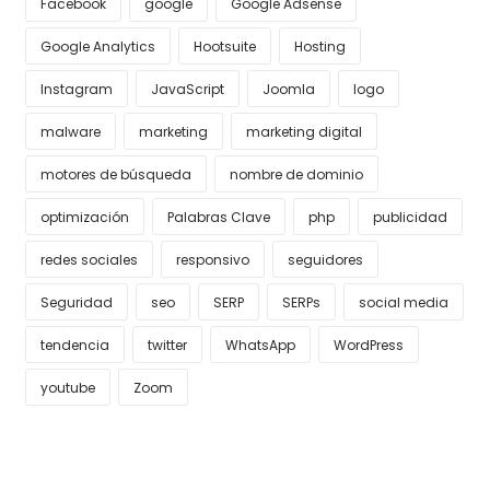
Facebook
google
Google Adsense
Google Analytics
Hootsuite
Hosting
Instagram
JavaScript
Joomla
logo
malware
marketing
marketing digital
motores de búsqueda
nombre de dominio
optimización
Palabras Clave
php
publicidad
redes sociales
responsivo
seguidores
Seguridad
seo
SERP
SERPs
social media
tendencia
twitter
WhatsApp
WordPress
youtube
Zoom