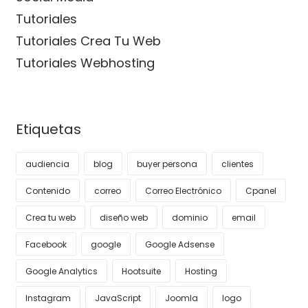
Tutoriales
Tutoriales Crea Tu Web
Tutoriales Webhosting
Etiquetas
audiencia
blog
buyer persona
clientes
Contenido
correo
Correo Electrónico
Cpanel
Crea tu web
diseño web
dominio
email
Facebook
google
Google Adsense
Google Analytics
Hootsuite
Hosting
Instagram
JavaScript
Joomla
logo