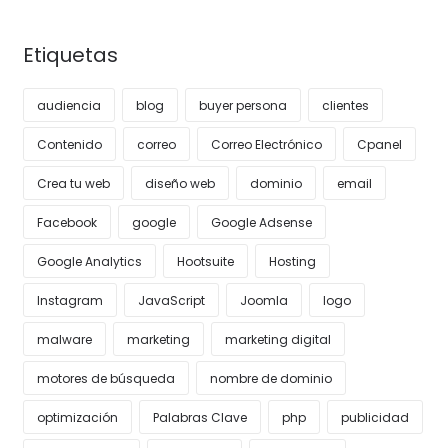
Etiquetas
audiencia
blog
buyer persona
clientes
Contenido
correo
Correo Electrónico
Cpanel
Crea tu web
diseño web
dominio
email
Facebook
google
Google Adsense
Google Analytics
Hootsuite
Hosting
Instagram
JavaScript
Joomla
logo
malware
marketing
marketing digital
motores de búsqueda
nombre de dominio
optimización
Palabras Clave
php
publicidad