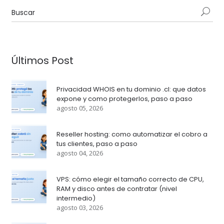
Últimos Post
Privacidad WHOIS en tu dominio .cl: que datos
expone y como protegerlos, paso a paso
agosto 05, 2026
Reseller hosting: como automatizar el cobro a
tus clientes, paso a paso
agosto 04, 2026
VPS: cómo elegir el tamaño correcto de CPU,
RAM y disco antes de contratar (nivel
intermedio)
agosto 03, 2026