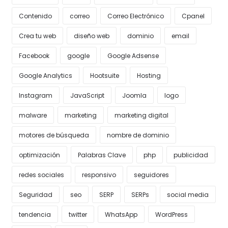
Contenido
correo
Correo Electrónico
Cpanel
Crea tu web
diseño web
dominio
email
Facebook
google
Google Adsense
Google Analytics
Hootsuite
Hosting
Instagram
JavaScript
Joomla
logo
malware
marketing
marketing digital
motores de búsqueda
nombre de dominio
optimización
Palabras Clave
php
publicidad
redes sociales
responsivo
seguidores
Seguridad
seo
SERP
SERPs
social media
tendencia
twitter
WhatsApp
WordPress