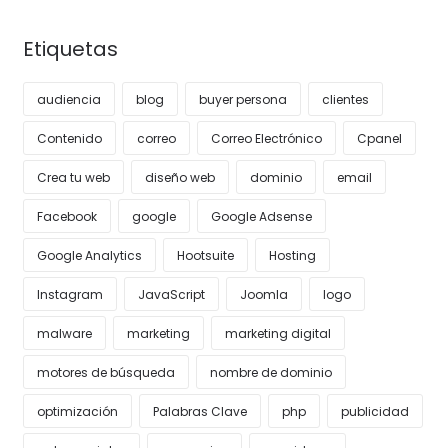
Etiquetas
audiencia
blog
buyer persona
clientes
Contenido
correo
Correo Electrónico
Cpanel
Crea tu web
diseño web
dominio
email
Facebook
google
Google Adsense
Google Analytics
Hootsuite
Hosting
Instagram
JavaScript
Joomla
logo
malware
marketing
marketing digital
motores de búsqueda
nombre de dominio
optimización
Palabras Clave
php
publicidad