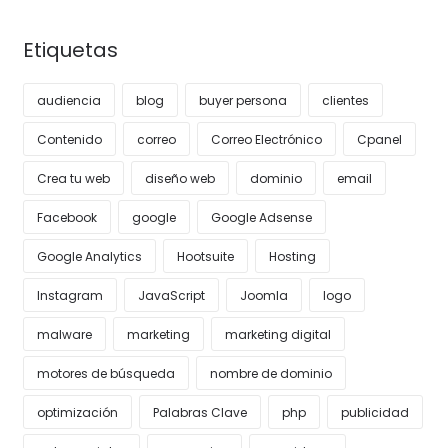
Etiquetas
audiencia
blog
buyer persona
clientes
Contenido
correo
Correo Electrónico
Cpanel
Crea tu web
diseño web
dominio
email
Facebook
google
Google Adsense
Google Analytics
Hootsuite
Hosting
Instagram
JavaScript
Joomla
logo
malware
marketing
marketing digital
motores de búsqueda
nombre de dominio
optimización
Palabras Clave
php
publicidad