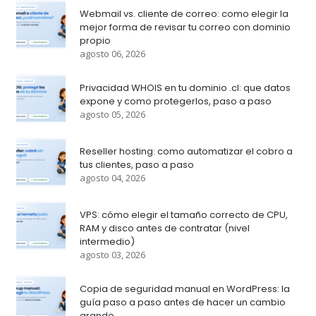
Webmail vs. cliente de correo: como elegir la
mejor forma de revisar tu correo con dominio
propio
agosto 06, 2026
Privacidad WHOIS en tu dominio .cl: que datos
expone y como protegerlos, paso a paso
agosto 05, 2026
Reseller hosting: como automatizar el cobro a
tus clientes, paso a paso
agosto 04, 2026
VPS: cómo elegir el tamaño correcto de CPU,
RAM y disco antes de contratar (nivel
intermedio)
agosto 03, 2026
Copia de seguridad manual en WordPress: la
guía paso a paso antes de hacer un cambio
grande