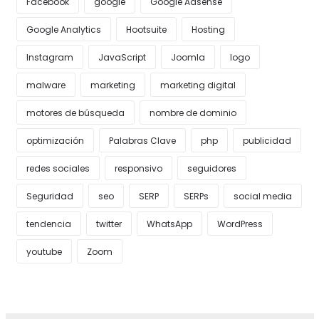
Facebook
google
Google Adsense
Google Analytics
Hootsuite
Hosting
Instagram
JavaScript
Joomla
logo
malware
marketing
marketing digital
motores de búsqueda
nombre de dominio
optimización
Palabras Clave
php
publicidad
redes sociales
responsivo
seguidores
Seguridad
seo
SERP
SERPs
social media
tendencia
twitter
WhatsApp
WordPress
youtube
Zoom