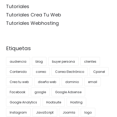
Tutoriales
Tutoriales Crea Tu Web
Tutoriales Webhosting
Etiquetas
audiencia
blog
buyer persona
clientes
Contenido
correo
Correo Electrónico
Cpanel
Crea tu web
diseño web
dominio
email
Facebook
google
Google Adsense
Google Analytics
Hootsuite
Hosting
Instagram
JavaScript
Joomla
logo