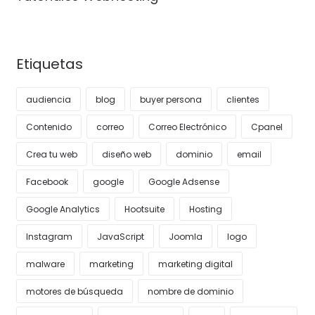
Etiquetas
audiencia
blog
buyer persona
clientes
Contenido
correo
Correo Electrónico
Cpanel
Crea tu web
diseño web
dominio
email
Facebook
google
Google Adsense
Google Analytics
Hootsuite
Hosting
Instagram
JavaScript
Joomla
logo
malware
marketing
marketing digital
motores de búsqueda
nombre de dominio