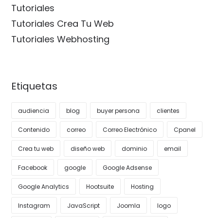
Tutoriales
Tutoriales Crea Tu Web
Tutoriales Webhosting
Etiquetas
audiencia
blog
buyer persona
clientes
Contenido
correo
Correo Electrónico
Cpanel
Crea tu web
diseño web
dominio
email
Facebook
google
Google Adsense
Google Analytics
Hootsuite
Hosting
Instagram
JavaScript
Joomla
logo