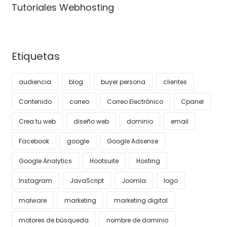
Tutoriales Webhosting
Etiquetas
audiencia
blog
buyer persona
clientes
Contenido
correo
Correo Electrónico
Cpanel
Crea tu web
diseño web
dominio
email
Facebook
google
Google Adsense
Google Analytics
Hootsuite
Hosting
Instagram
JavaScript
Joomla
logo
malware
marketing
marketing digital
motores de búsqueda
nombre de dominio