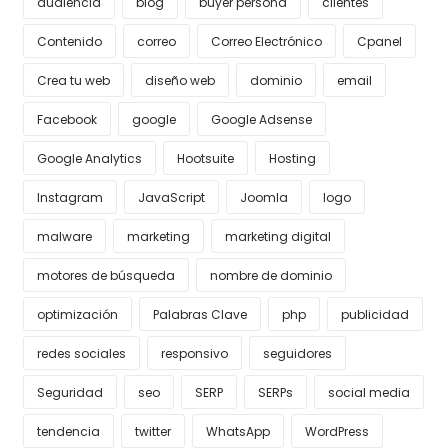
audiencia
blog
buyer persona
clientes
Contenido
correo
Correo Electrónico
Cpanel
Crea tu web
diseño web
dominio
email
Facebook
google
Google Adsense
Google Analytics
Hootsuite
Hosting
Instagram
JavaScript
Joomla
logo
malware
marketing
marketing digital
motores de búsqueda
nombre de dominio
optimización
Palabras Clave
php
publicidad
redes sociales
responsivo
seguidores
Seguridad
seo
SERP
SERPs
social media
tendencia
twitter
WhatsApp
WordPress