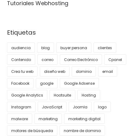
Tutoriales Webhosting
Etiquetas
audiencia
blog
buyer persona
clientes
Contenido
correo
Correo Electrónico
Cpanel
Crea tu web
diseño web
dominio
email
Facebook
google
Google Adsense
Google Analytics
Hootsuite
Hosting
Instagram
JavaScript
Joomla
logo
malware
marketing
marketing digital
motores de búsqueda
nombre de dominio