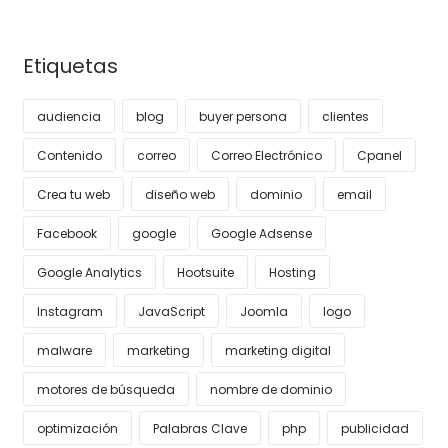
Etiquetas
audiencia
blog
buyer persona
clientes
Contenido
correo
Correo Electrónico
Cpanel
Crea tu web
diseño web
dominio
email
Facebook
google
Google Adsense
Google Analytics
Hootsuite
Hosting
Instagram
JavaScript
Joomla
logo
malware
marketing
marketing digital
motores de búsqueda
nombre de dominio
optimización
Palabras Clave
php
publicidad