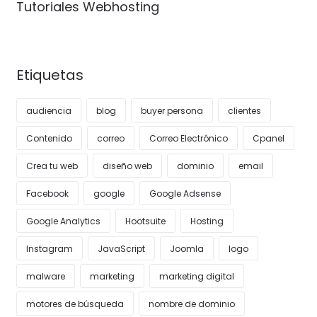
Tutoriales Webhosting
Etiquetas
audiencia
blog
buyer persona
clientes
Contenido
correo
Correo Electrónico
Cpanel
Crea tu web
diseño web
dominio
email
Facebook
google
Google Adsense
Google Analytics
Hootsuite
Hosting
Instagram
JavaScript
Joomla
logo
malware
marketing
marketing digital
motores de búsqueda
nombre de dominio