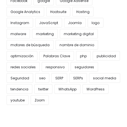
Facebook
google
Google Adsense
Google Analytics
Hootsuite
Hosting
Instagram
JavaScript
Joomla
logo
malware
marketing
marketing digital
motores de búsqueda
nombre de dominio
optimización
Palabras Clave
php
publicidad
redes sociales
responsivo
seguidores
Seguridad
seo
SERP
SERPs
social media
tendencia
twitter
WhatsApp
WordPress
youtube
Zoom