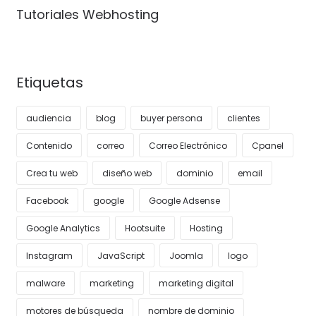
Tutoriales Webhosting
Etiquetas
audiencia
blog
buyer persona
clientes
Contenido
correo
Correo Electrónico
Cpanel
Crea tu web
diseño web
dominio
email
Facebook
google
Google Adsense
Google Analytics
Hootsuite
Hosting
Instagram
JavaScript
Joomla
logo
malware
marketing
marketing digital
motores de búsqueda
nombre de dominio