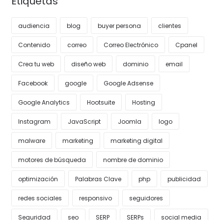
Etiquetas
audiencia
blog
buyer persona
clientes
Contenido
correo
Correo Electrónico
Cpanel
Crea tu web
diseño web
dominio
email
Facebook
google
Google Adsense
Google Analytics
Hootsuite
Hosting
Instagram
JavaScript
Joomla
logo
malware
marketing
marketing digital
motores de búsqueda
nombre de dominio
optimización
Palabras Clave
php
publicidad
redes sociales
responsivo
seguidores
Seguridad
seo
SERP
SERPs
social media