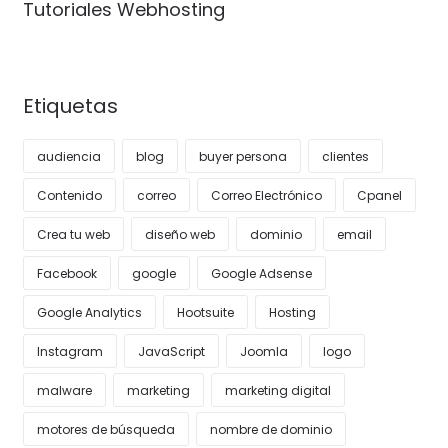
Tutoriales Webhosting
Etiquetas
audiencia
blog
buyer persona
clientes
Contenido
correo
Correo Electrónico
Cpanel
Crea tu web
diseño web
dominio
email
Facebook
google
Google Adsense
Google Analytics
Hootsuite
Hosting
Instagram
JavaScript
Joomla
logo
malware
marketing
marketing digital
motores de búsqueda
nombre de dominio