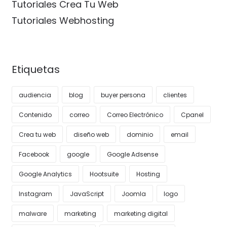
Tutoriales Crea Tu Web
Tutoriales Webhosting
Etiquetas
audiencia
blog
buyer persona
clientes
Contenido
correo
Correo Electrónico
Cpanel
Crea tu web
diseño web
dominio
email
Facebook
google
Google Adsense
Google Analytics
Hootsuite
Hosting
Instagram
JavaScript
Joomla
logo
malware
marketing
marketing digital