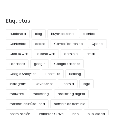
Etiquetas
audiencia
blog
buyer persona
clientes
Contenido
correo
Correo Electrónico
Cpanel
Crea tu web
diseño web
dominio
email
Facebook
google
Google Adsense
Google Analytics
Hootsuite
Hosting
Instagram
JavaScript
Joomla
logo
malware
marketing
marketing digital
motores de búsqueda
nombre de dominio
optimización
Palabras Clave
php
publicidad