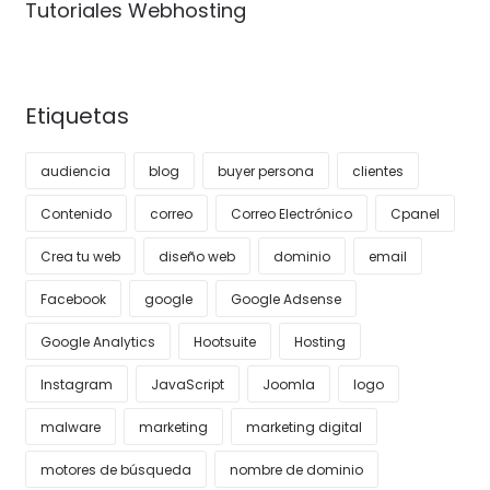
Tutoriales Webhosting
Etiquetas
audiencia
blog
buyer persona
clientes
Contenido
correo
Correo Electrónico
Cpanel
Crea tu web
diseño web
dominio
email
Facebook
google
Google Adsense
Google Analytics
Hootsuite
Hosting
Instagram
JavaScript
Joomla
logo
malware
marketing
marketing digital
motores de búsqueda
nombre de dominio