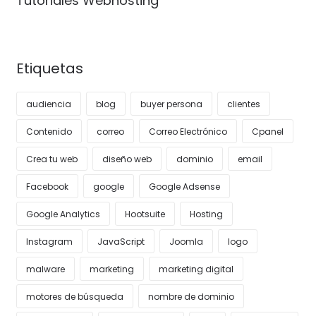
Tutoriales Webhosting
Etiquetas
audiencia
blog
buyer persona
clientes
Contenido
correo
Correo Electrónico
Cpanel
Crea tu web
diseño web
dominio
email
Facebook
google
Google Adsense
Google Analytics
Hootsuite
Hosting
Instagram
JavaScript
Joomla
logo
malware
marketing
marketing digital
motores de búsqueda
nombre de dominio