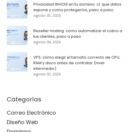
Privacidad WHOIS en tu dominio .cl: que datos
expone y como protegerlos, paso a paso
agosto 05, 2026
Reseller hosting: como automatizar el cobro a
tus clientes, paso a paso
agosto 04, 2026
VPS: cómo elegir el tamaño correcto de CPU,
RAM y disco antes de contratar (nivel
intermedio)
agosto 03, 2026
Categorías
Correo Electrónico
Diseño Web
Dominios