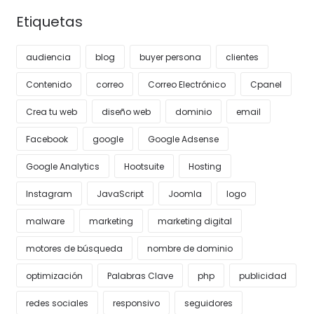
Etiquetas
audiencia
blog
buyer persona
clientes
Contenido
correo
Correo Electrónico
Cpanel
Crea tu web
diseño web
dominio
email
Facebook
google
Google Adsense
Google Analytics
Hootsuite
Hosting
Instagram
JavaScript
Joomla
logo
malware
marketing
marketing digital
motores de búsqueda
nombre de dominio
optimización
Palabras Clave
php
publicidad
redes sociales
responsivo
seguidores