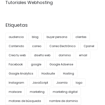
Tutoriales Webhosting
Etiquetas
audiencia
blog
buyer persona
clientes
Contenido
correo
Correo Electrónico
Cpanel
Crea tu web
diseño web
dominio
email
Facebook
google
Google Adsense
Google Analytics
Hootsuite
Hosting
Instagram
JavaScript
Joomla
logo
malware
marketing
marketing digital
motores de búsqueda
nombre de dominio