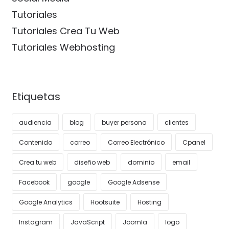
Tutoriales
Tutoriales Crea Tu Web
Tutoriales Webhosting
Etiquetas
audiencia
blog
buyer persona
clientes
Contenido
correo
Correo Electrónico
Cpanel
Crea tu web
diseño web
dominio
email
Facebook
google
Google Adsense
Google Analytics
Hootsuite
Hosting
Instagram
JavaScript
Joomla
logo