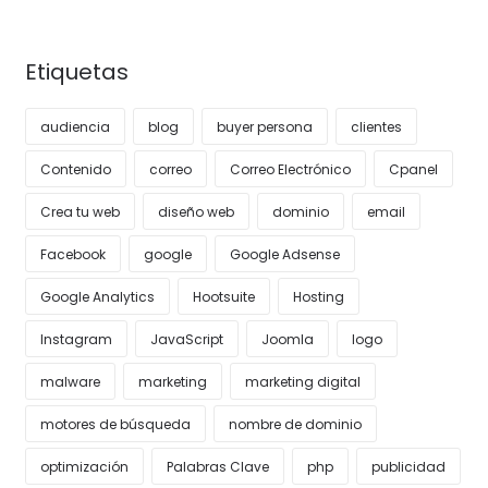
Etiquetas
audiencia
blog
buyer persona
clientes
Contenido
correo
Correo Electrónico
Cpanel
Crea tu web
diseño web
dominio
email
Facebook
google
Google Adsense
Google Analytics
Hootsuite
Hosting
Instagram
JavaScript
Joomla
logo
malware
marketing
marketing digital
motores de búsqueda
nombre de dominio
optimización
Palabras Clave
php
publicidad