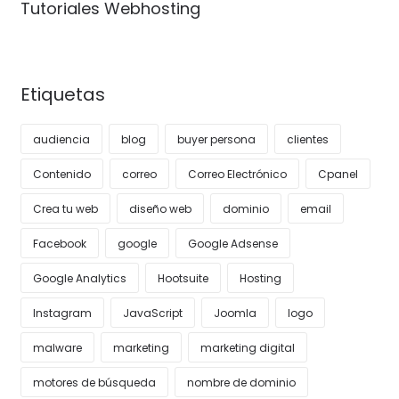
Tutoriales Webhosting
Etiquetas
audiencia
blog
buyer persona
clientes
Contenido
correo
Correo Electrónico
Cpanel
Crea tu web
diseño web
dominio
email
Facebook
google
Google Adsense
Google Analytics
Hootsuite
Hosting
Instagram
JavaScript
Joomla
logo
malware
marketing
marketing digital
motores de búsqueda
nombre de dominio