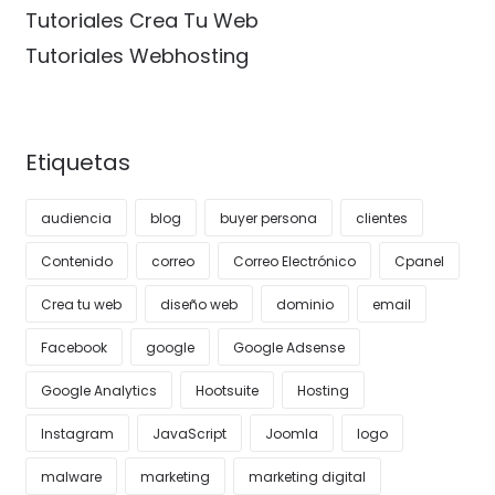
Tutoriales Crea Tu Web
Tutoriales Webhosting
Etiquetas
audiencia
blog
buyer persona
clientes
Contenido
correo
Correo Electrónico
Cpanel
Crea tu web
diseño web
dominio
email
Facebook
google
Google Adsense
Google Analytics
Hootsuite
Hosting
Instagram
JavaScript
Joomla
logo
malware
marketing
marketing digital