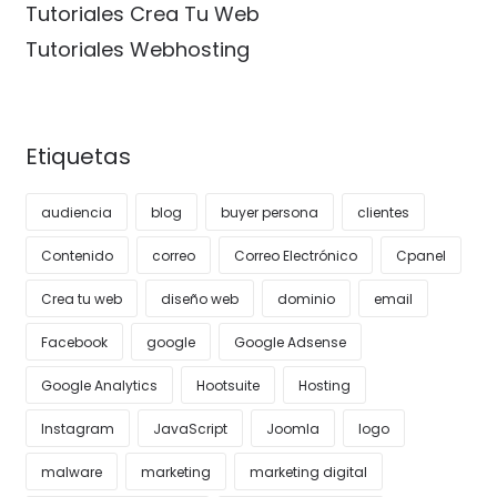
Tutoriales Crea Tu Web
Tutoriales Webhosting
Etiquetas
audiencia
blog
buyer persona
clientes
Contenido
correo
Correo Electrónico
Cpanel
Crea tu web
diseño web
dominio
email
Facebook
google
Google Adsense
Google Analytics
Hootsuite
Hosting
Instagram
JavaScript
Joomla
logo
malware
marketing
marketing digital