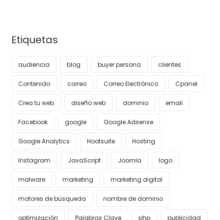
Etiquetas
audiencia
blog
buyer persona
clientes
Contenido
correo
Correo Electrónico
Cpanel
Crea tu web
diseño web
dominio
email
Facebook
google
Google Adsense
Google Analytics
Hootsuite
Hosting
Instagram
JavaScript
Joomla
logo
malware
marketing
marketing digital
motores de búsqueda
nombre de dominio
optimización
Palabras Clave
php
publicidad