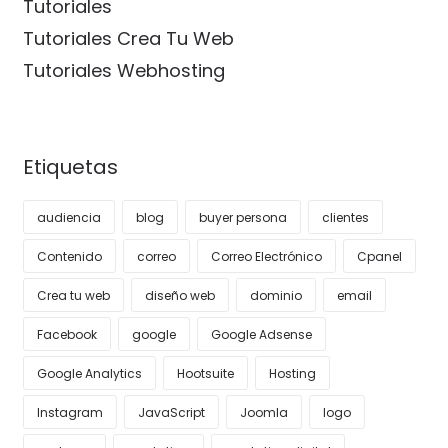
Tutoriales
Tutoriales Crea Tu Web
Tutoriales Webhosting
Etiquetas
audiencia
blog
buyer persona
clientes
Contenido
correo
Correo Electrónico
Cpanel
Crea tu web
diseño web
dominio
email
Facebook
google
Google Adsense
Google Analytics
Hootsuite
Hosting
Instagram
JavaScript
Joomla
logo