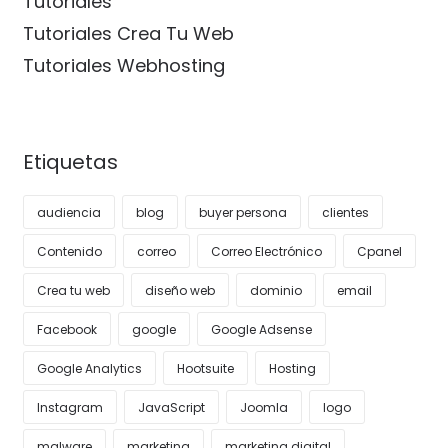
Tutoriales
Tutoriales Crea Tu Web
Tutoriales Webhosting
Etiquetas
audiencia
blog
buyer persona
clientes
Contenido
correo
Correo Electrónico
Cpanel
Crea tu web
diseño web
dominio
email
Facebook
google
Google Adsense
Google Analytics
Hootsuite
Hosting
Instagram
JavaScript
Joomla
logo
malware
marketing
marketing digital