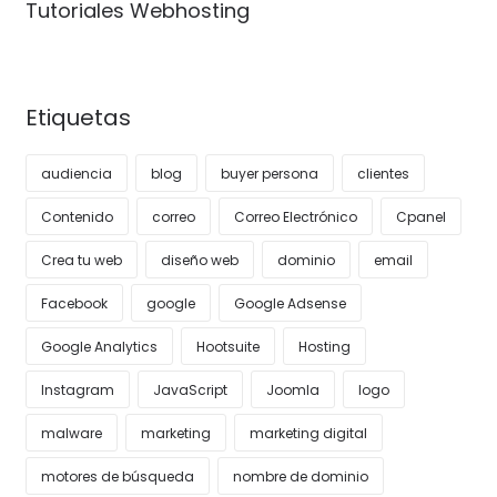
Tutoriales Webhosting
Etiquetas
audiencia
blog
buyer persona
clientes
Contenido
correo
Correo Electrónico
Cpanel
Crea tu web
diseño web
dominio
email
Facebook
google
Google Adsense
Google Analytics
Hootsuite
Hosting
Instagram
JavaScript
Joomla
logo
malware
marketing
marketing digital
motores de búsqueda
nombre de dominio