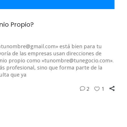
io Propio?
 «tunombre@gmail.com» está bien para tu
yoría de las empresas usan direcciones de
inio propio como «tunombre@tunegocio.com».
s profesional, sino que forma parte de la
ulta que ya
2
1