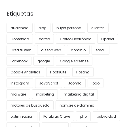
Etiquetas
audiencia
blog
buyer persona
clientes
Contenido
correo
Correo Electrónico
Cpanel
Crea tu web
diseño web
dominio
email
Facebook
google
Google Adsense
Google Analytics
Hootsuite
Hosting
Instagram
JavaScript
Joomla
logo
malware
marketing
marketing digital
motores de búsqueda
nombre de dominio
optimización
Palabras Clave
php
publicidad