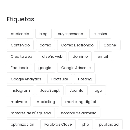
Etiquetas
audiencia
blog
buyer persona
clientes
Contenido
correo
Correo Electrónico
Cpanel
Crea tu web
diseño web
dominio
email
Facebook
google
Google Adsense
Google Analytics
Hootsuite
Hosting
Instagram
JavaScript
Joomla
logo
malware
marketing
marketing digital
motores de búsqueda
nombre de dominio
optimización
Palabras Clave
php
publicidad