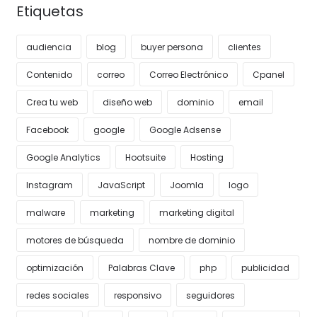
Etiquetas
audiencia
blog
buyer persona
clientes
Contenido
correo
Correo Electrónico
Cpanel
Crea tu web
diseño web
dominio
email
Facebook
google
Google Adsense
Google Analytics
Hootsuite
Hosting
Instagram
JavaScript
Joomla
logo
malware
marketing
marketing digital
motores de búsqueda
nombre de dominio
optimización
Palabras Clave
php
publicidad
redes sociales
responsivo
seguidores