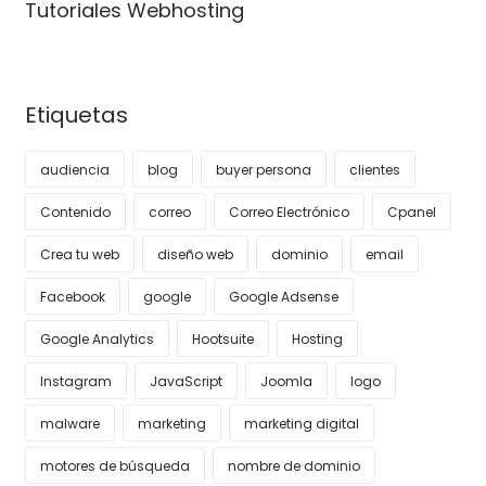
Tutoriales Webhosting
Etiquetas
audiencia
blog
buyer persona
clientes
Contenido
correo
Correo Electrónico
Cpanel
Crea tu web
diseño web
dominio
email
Facebook
google
Google Adsense
Google Analytics
Hootsuite
Hosting
Instagram
JavaScript
Joomla
logo
malware
marketing
marketing digital
motores de búsqueda
nombre de dominio