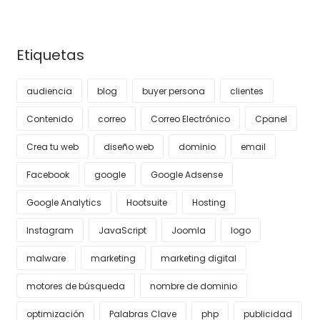
Etiquetas
audiencia
blog
buyer persona
clientes
Contenido
correo
Correo Electrónico
Cpanel
Crea tu web
diseño web
dominio
email
Facebook
google
Google Adsense
Google Analytics
Hootsuite
Hosting
Instagram
JavaScript
Joomla
logo
malware
marketing
marketing digital
motores de búsqueda
nombre de dominio
optimización
Palabras Clave
php
publicidad