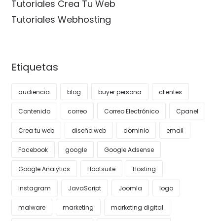
Tutoriales Crea Tu Web
Tutoriales Webhosting
Etiquetas
audiencia
blog
buyer persona
clientes
Contenido
correo
Correo Electrónico
Cpanel
Crea tu web
diseño web
dominio
email
Facebook
google
Google Adsense
Google Analytics
Hootsuite
Hosting
Instagram
JavaScript
Joomla
logo
malware
marketing
marketing digital