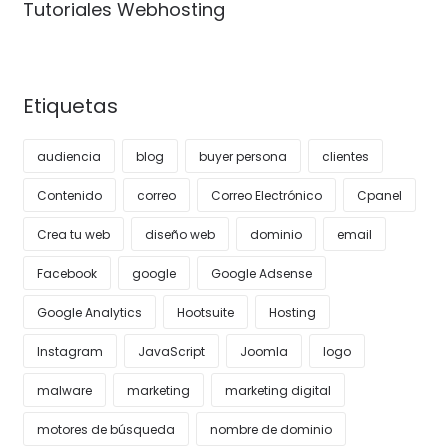
Tutoriales Webhosting
Etiquetas
audiencia
blog
buyer persona
clientes
Contenido
correo
Correo Electrónico
Cpanel
Crea tu web
diseño web
dominio
email
Facebook
google
Google Adsense
Google Analytics
Hootsuite
Hosting
Instagram
JavaScript
Joomla
logo
malware
marketing
marketing digital
motores de búsqueda
nombre de dominio