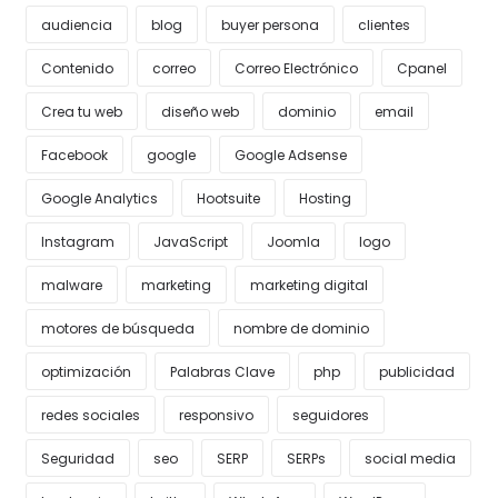
audiencia
blog
buyer persona
clientes
Contenido
correo
Correo Electrónico
Cpanel
Crea tu web
diseño web
dominio
email
Facebook
google
Google Adsense
Google Analytics
Hootsuite
Hosting
Instagram
JavaScript
Joomla
logo
malware
marketing
marketing digital
motores de búsqueda
nombre de dominio
optimización
Palabras Clave
php
publicidad
redes sociales
responsivo
seguidores
Seguridad
seo
SERP
SERPs
social media