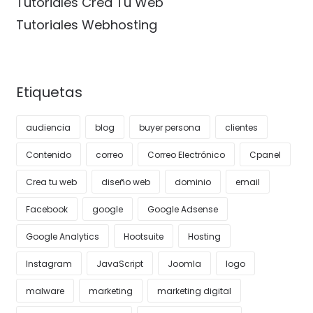
Tutoriales Crea Tu Web
Tutoriales Webhosting
Etiquetas
audiencia
blog
buyer persona
clientes
Contenido
correo
Correo Electrónico
Cpanel
Crea tu web
diseño web
dominio
email
Facebook
google
Google Adsense
Google Analytics
Hootsuite
Hosting
Instagram
JavaScript
Joomla
logo
malware
marketing
marketing digital