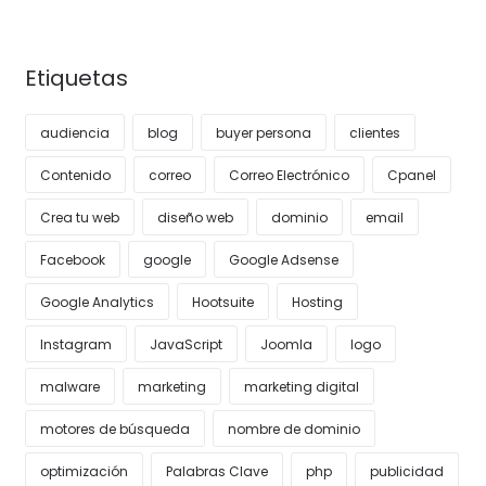
Etiquetas
audiencia
blog
buyer persona
clientes
Contenido
correo
Correo Electrónico
Cpanel
Crea tu web
diseño web
dominio
email
Facebook
google
Google Adsense
Google Analytics
Hootsuite
Hosting
Instagram
JavaScript
Joomla
logo
malware
marketing
marketing digital
motores de búsqueda
nombre de dominio
optimización
Palabras Clave
php
publicidad