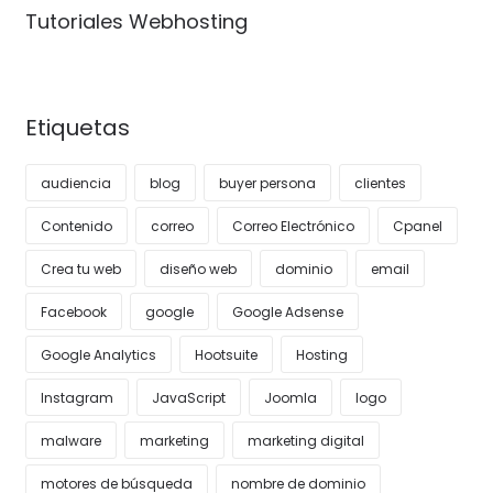
Tutoriales Webhosting
Etiquetas
audiencia
blog
buyer persona
clientes
Contenido
correo
Correo Electrónico
Cpanel
Crea tu web
diseño web
dominio
email
Facebook
google
Google Adsense
Google Analytics
Hootsuite
Hosting
Instagram
JavaScript
Joomla
logo
malware
marketing
marketing digital
motores de búsqueda
nombre de dominio