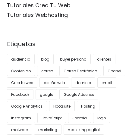
Tutoriales Crea Tu Web
Tutoriales Webhosting
Etiquetas
audiencia
blog
buyer persona
clientes
Contenido
correo
Correo Electrónico
Cpanel
Crea tu web
diseño web
dominio
email
Facebook
google
Google Adsense
Google Analytics
Hootsuite
Hosting
Instagram
JavaScript
Joomla
logo
malware
marketing
marketing digital