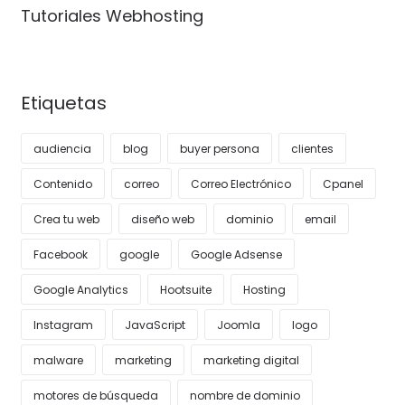
Tutoriales Webhosting
Etiquetas
audiencia
blog
buyer persona
clientes
Contenido
correo
Correo Electrónico
Cpanel
Crea tu web
diseño web
dominio
email
Facebook
google
Google Adsense
Google Analytics
Hootsuite
Hosting
Instagram
JavaScript
Joomla
logo
malware
marketing
marketing digital
motores de búsqueda
nombre de dominio